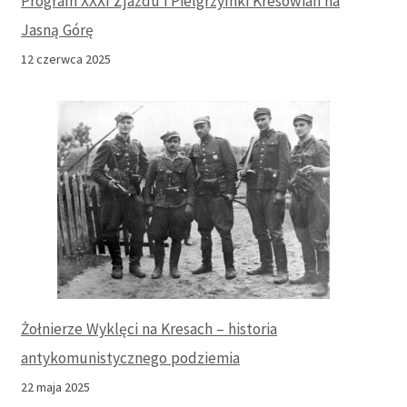
Program XXXI Zjazdu i Pielgrzymki Kresowian na
Jasną Górę
12 czerwca 2025
Żołnierze Wyklęci na Kresach – historia
antykomunistycznego podziemia
22 maja 2025