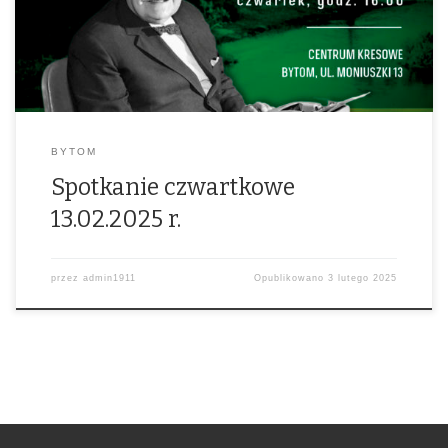
13 lutego 2025 r.
Godzina: 16:00
Miejsce: Centrum Kresowe, ul.
Moniuszki 13, Bytom W trakcie spotkania Tomasz […]
BYTOM
Spotkanie czwartkowe
13.02.2025 r.
przez
admin1911
Opublikowano
3 lutego 2025