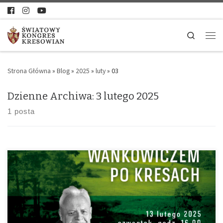
Search
Strona Główna
»
Blog
»
2025
»
luty
»
03
Dzienne Archiwa:
3 lutego 2025
1 posta
Towarzystwo Miłośników Lwowa i Kresów Południowo-
Wschodnich w Bytomiu zaprasza na wyjątkową prezentację Tomasza
Kuby Kozłowskiego z Domu Spotkań z Historią w Warszawie.
Temat prelekcji: „Z Melchiorem Wańkowiczem po Kresach”
Data: