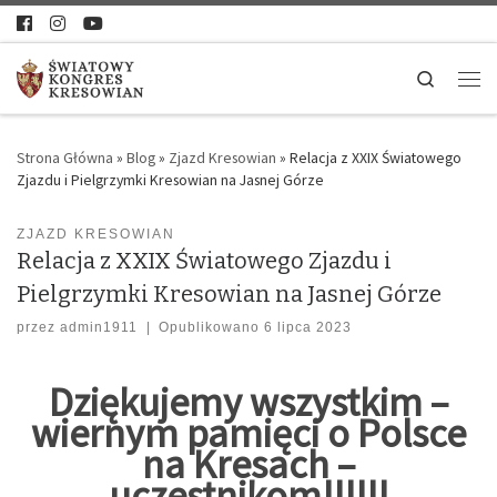
Search
Strona Główna
»
Blog
»
Zjazd Kresowian
»
Relacja z XXIX Światowego
Zjazdu i Pielgrzymki Kresowian na Jasnej Górze
ZJAZD KRESOWIAN
Relacja z XXIX Światowego Zjazdu i
Pielgrzymki Kresowian na Jasnej Górze
przez
admin1911
|
Opublikowano
6 lipca 2023
Dziękujemy wszystkim –
wiernym pamięci o Polsce
na Kresach –
uczestnikom!!!!!!