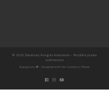
© 2026
Światowy Kongres Kresowian
– Wszelkie prawa
zastrzezone
Napędzany
– Designed with the
Customizr theme