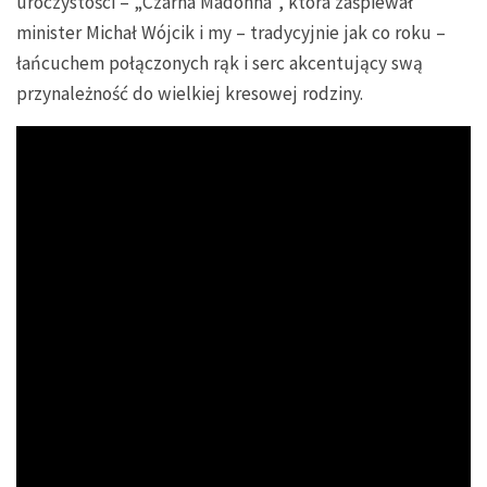
uroczystości – „Czarna Madonna”, która zaśpiewał
minister Michał Wójcik i my – tradycyjnie jak co roku –
łańcuchem połączonych rąk i serc akcentujący swą
przynależność do wielkiej kresowej rodziny.