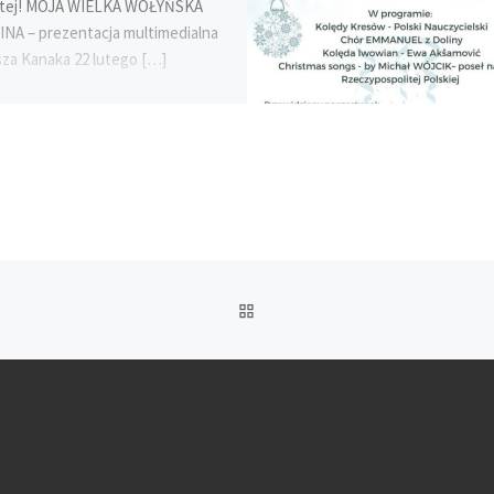
tej! MOJA WIELKA WOŁYŃSKA
NA – prezentacja multimedialna
sza Kanaka 22 lutego […]
POWRÓT
DO
LISTY
POSTÓW