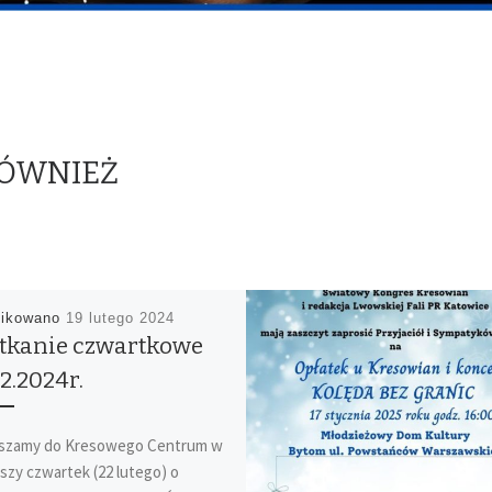
RÓWNIEŻ
likowano
19 lutego 2024
tkanie czwartkowe
2.2024r.
szamy do Kresowego Centrum w
ższy czwartek (22 lutego) o