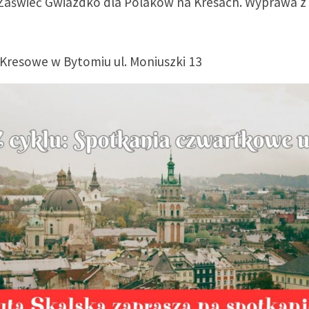
 Zaświeć Gwiazdko dla Polaków na Kresach. Wyprawa z 
 Kresowe w Bytomiu ul. Moniuszki 13