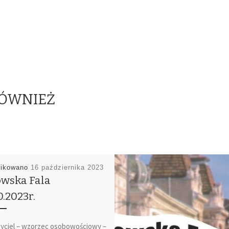
RÓWNIEŻ
likowano
16 października 2023
wska Fala
0.2023r.
yciel – wzorzec osobowościowy –