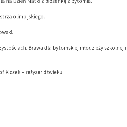
la na Dzień Matki z piosenką z Bytomia.
trza olimpijskiego.
owski.
ystościach. Brawa dla bytomskiej młodzieży szkolnej i
of Kiczek – reżyser dźwieku.