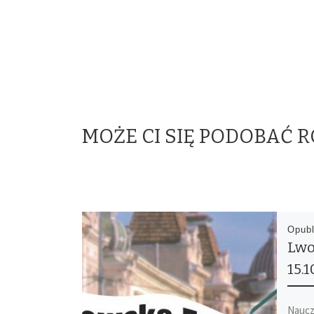
MOŻE CI SIĘ PODOBAĆ 
Opub
Lwo
15.1
Naucz