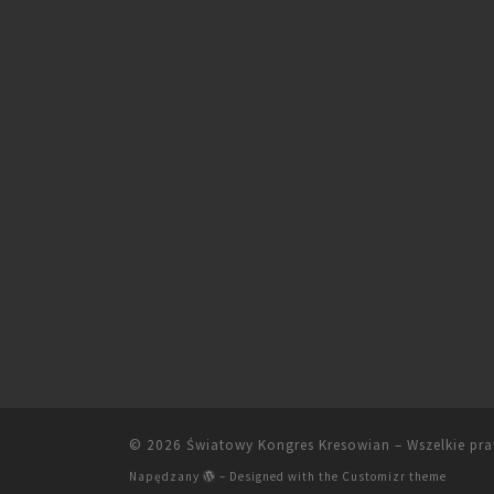
© 2026
Światowy Kongres Kresowian
– Wszelkie pr
Napędzany
– Designed with the
Customizr theme