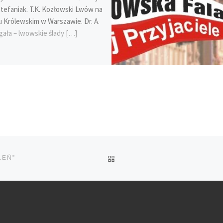
Stefaniak. T.K. Kozłowski Lwów na
 Królewskim w Warszawie. Dr. A.
ała – lwowskie ślady […]
POWRÓT
LEŃ”
DO
LISTY