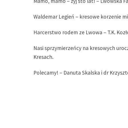
Mamo, mamo – żyj sto lat! – Lwowska Fa
Waldemar Legień – kresowe korzenie mis
Harcerstwo rodem ze Lwowa – T.K. Kozł
Nasi sprzymierzeńcy na kresowych urocz
Kresach.
Polecamy! – Danuta Skalska i dr Krzyszt