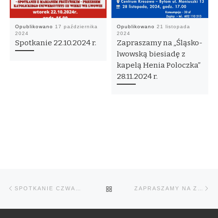
Opublikowano
17 października
Opublikowano
21 listopada
2024
2024
Spotkanie 22.10.2024 r.
Zapraszamy na „Śląsko-
lwowską biesiadę z
kapelą Henia Poloczka”
28.11.2024 r.
Przeglądanie
Poprzedni
Na
POWRÓT
SPOTKANIE CZWARTKOWE 13.02.2025 R.
ZAPRASZAMY NA ZAPUSTY KRESOWE 27.02.2025 R.
Wpisów
post
po
DO