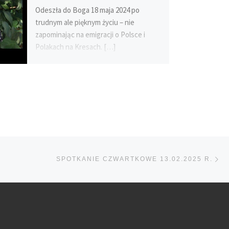
Odeszła do Boga 18 maja 2024 po
trudnym ale pięknym życiu – nie
zapominając na emigracji o Polsce i
Polakach na Kresach. […]
N
SPOTKANIE CZWARTKOWE 13.02.2025 R.
po