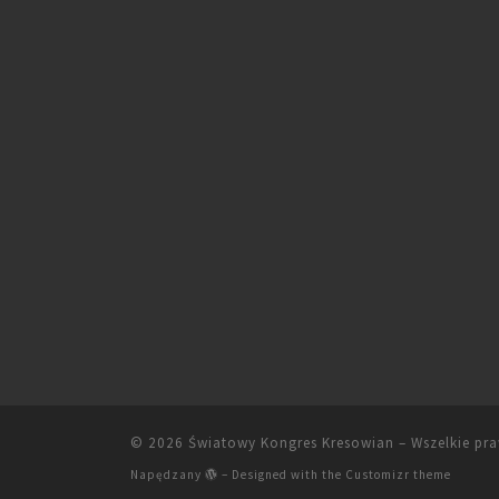
© 2026
Światowy Kongres Kresowian
– Wszelkie pr
Napędzany
– Designed with the
Customizr theme