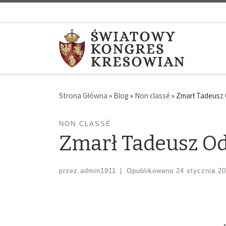
Strona Główna
»
Blog
»
Non classé
»
Zmarł Tadeusz 
NON CLASSÉ
Zmarł Tadeusz Od
przez
admin1911
|
Opublikowano
24 stycznia 2