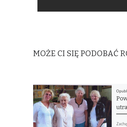
MOŻE CI SIĘ PODOBAĆ 
Opub
Pow
utr
Zachę