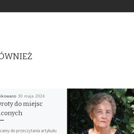
RÓWNIEŻ
likowano
30 maja 2024
roty do miejsc
aconych
camy do przeczytania artykułu