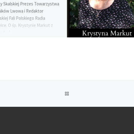
y Skalskiej Prezes Towarzystwa
ników Lwowa i Redaktor
iej Fali Polskiego Radia
ce. O śp. Krystynie Markut z
dy […]
POWRÓT
DO
LISTY