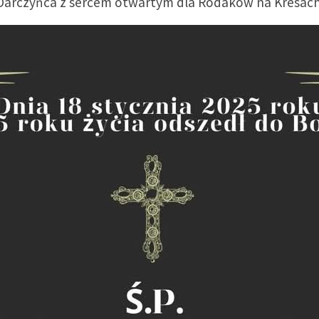
Darczyńca z sercem otwartym dla Rodakow na Kresach