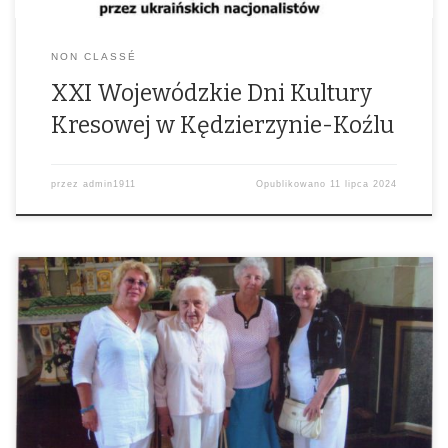
NON CLASSÉ
XXI Wojewódzkie Dni Kultury
Kresowej w Kędzierzynie-Koźlu
przez
admin1911
Opublikowano
11 lipca 2024
Zachęcamy do przeczytania artykułu Danuty Skalskiej Prezes
Towarzystwa Miłośników Lwowa i Redaktor Lwowskiej Fali Polskiego
Radia Katowice. O śp. Krystynie Markut z Florydy i o nas – cośmy z nią
razem pokonywały setki kilometrów po „dzikich polach”, by trafić do
Rodaków czekających na naszą pomoc. Przeczytajcie, proszę o tym
jak te […]