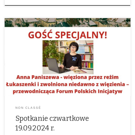
19 września 2024r. godz. 16.00,Centrum Kresowe w Bytomiu ul.
Moniuszki 13 Gość specjalny! Anna Paniszewa – więziona przez reżim
Łukaszenki i zwolniona niedawno z więzienia – przewodnicząca
Forum Polskich Inicjatyw Brześcia i Obwodu Brzeskiego, była
dyrektor zlikwidowanej polskiej szkoły w Brześciu.
NON CLASSÉ
Spotkanie czwartkowe
19.09.2024 r.