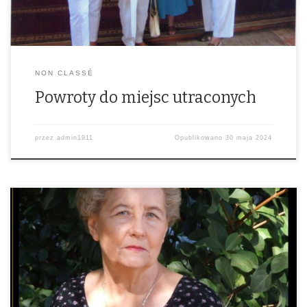
NON CLASSÉ
Powroty do miejsc utraconych
przez
admin1911
Opublikowano
30 maja 2024
Odeszła do Boga 18 maja 2024 po trudnym ale pięknym życiu – nie
zapominając na emigracji o Polsce i Polakach na Kresach.
https://archiwumemigranta.pl/krystyna-markut/ Krystyna Markut –
moja serdeczna Przyjaciółka, niestrudzona orędowniczka Kresów,
kustosz historycznej pamięci, charyzmatyczna działaczka
nieustannie poszukująca w Ameryce sprzymierzeńców dla