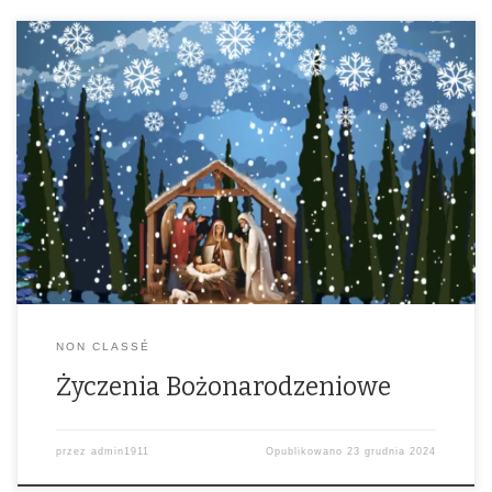
Drodzy Kresowianie, Rodacy na Kresach, Sympatycy Kresów i
Szanowni Darczyńcy, Z okazji Świąt Bożego Narodzenia składamy
Wam najserdeczniejsze życzenia. Niech ten święty czas narodzin
Chrystusa przyniesie Wam pokój, nadzieję oraz radość, które ogrzeją
Wasze serca i domy. Niech blask wigilijnej gwiazdy rozświetla Wasze
życie, a moc płynąca z betlejemskiej stajenki […]
NON CLASSÉ
Życzenia Bożonarodzeniowe
przez
admin1911
Opublikowano
23 grudnia 2024