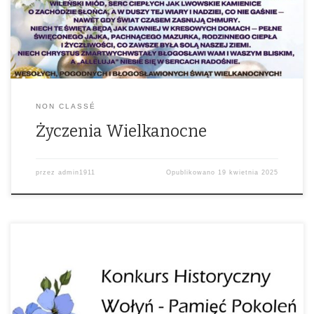
wiosną i radością świąteczną.Z okazji Wielkanocy życzymy Wam
spokoju, nadziei i błogosławieństwa – […]
NON CLASSÉ
Życzenia Wielkanocne
przez
admin1911
Opublikowano
19 kwietnia 2025
Zapraszamy do udziału w konkursie „Historia Wołynia – Pamięć
Pokoleń”!To wyjątkowa okazja, by zgłębić historię Wołynia i