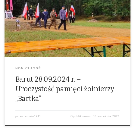
Artykuł o wydarzeniu: Stowarzyszenie Pamięci Armii Krajowej –
ODDZIAŁ GLIWICE (spak-gliwice.pl)
NON CLASSÉ
Barut 28.09.2024 r. –
Uroczystość pamięci żołnierzy
„Bartka”
przez
admin1911
Opublikowano
30 września 2024