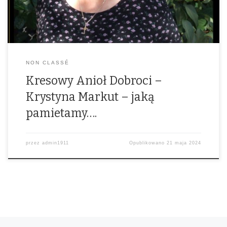
charytatywnej działalności na rzecz Pomocy Polakom na […]
NON CLASSÉ
Kresowy Anioł Dobroci –
Krystyna Markut – jaką
pamietamy….
przez
admin1911
Opublikowano
21 maja 2024