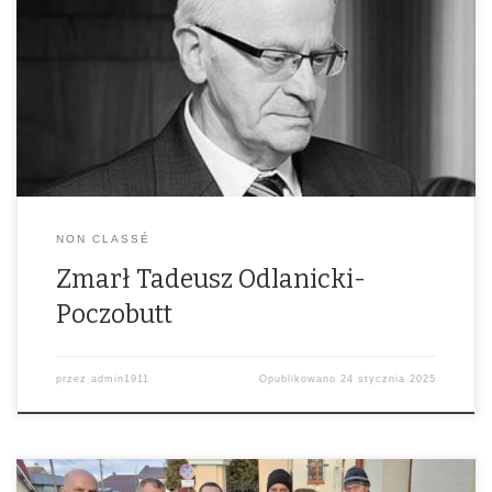
Odszedł Człowiek wielkiej szlachetności i dobroci…. Darczyńca z
sercem otwartym dla Rodakow na Kresach.
NON CLASSÉ
Zmarł Tadeusz Odlanicki-
Poczobutt
przez
admin1911
Opublikowano
24 stycznia 2025