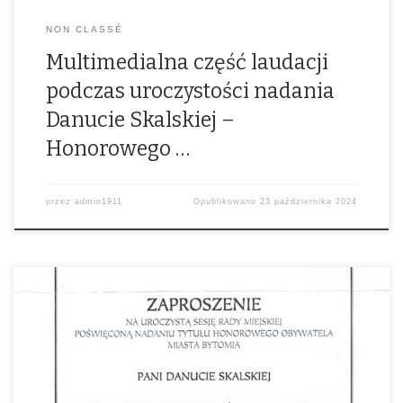
NON CLASSÉ
Multimedialna część laudacji
podczas uroczystości nadania
Danucie Skalskiej –
Honorowego …
przez
admin1911
Opublikowano
23 października 2024