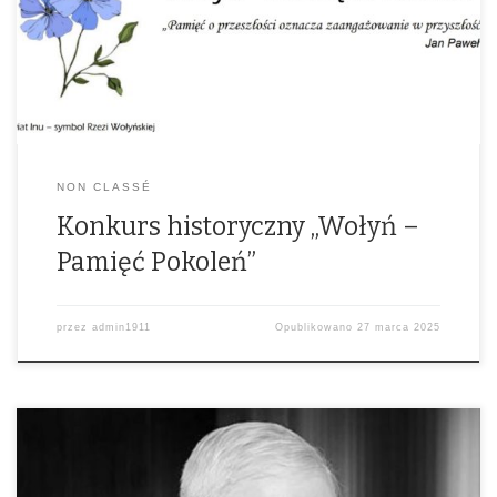
podzielić się swoją wiedzą oraz refleksjami. Uczcij pamięć Wołynia w
wyjątkowy sposób!
NON CLASSÉ
Konkurs historyczny „Wołyń –
Pamięć Pokoleń”
przez
admin1911
Opublikowano
27 marca 2025