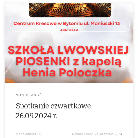
26 września 2024r. godz. 16.00,Centrum Kresowe w Bytomiu ul.
Moniuszki 13SZKOŁA LWOWSKIEJ PIOSENKI z kapelą Henia
PoloczkaIlość miejsc ograniczonaProsimy o wcześniejszą rezerwację
miejsc tel. 602 110 513. Projekt realizowany we współpracy z Wydz.
Kultury UM w Bytomiu
NON CLASSÉ
Spotkanie czwartkowe
26.09.2024 r.
przez
admin1911
Opublikowano
25 września 2024