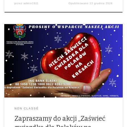
przez
admin1911
Opublikowano
13 grudnia 2024
NON CLASSÉ
Zapraszamy do akcji „Zaświeć