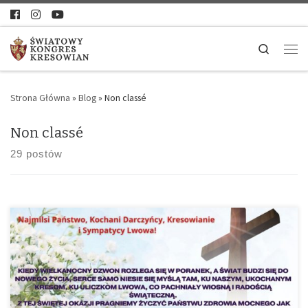
Search
Strona Główna
»
Blog
»
Non classé
Non classé
29 postów
Najmilsi Państwo, Kochani Darczyńcy, Kresowianie i Sympatycy
Lwowa! Kiedy Wielkanocny dzwon rozlega się w poranek, a świat
budzi się do nowego życia, serce samo niesie się myślą tam, ku
naszym, ukochanym Kresom, ku uliczkom Lwowa, co pachniały