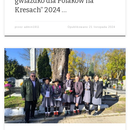
gwiazdko dla Polaków na
Kresach” 2024 …
przez
admin1911
Opublikowano
21 listopada 2024