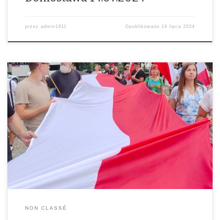
przez
admin1911
Opublikowano
19 lipca 2024
Foto: Wiesław Nowakowski
NON CLASSÉ